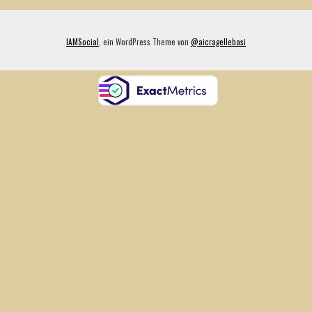
IAMSocial
, ein WordPress Theme von
@aicragellebasi